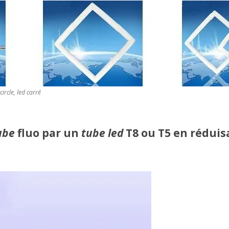
 circle, led carré
ube
fluo par un
tube led
T8 ou T5 en réduis