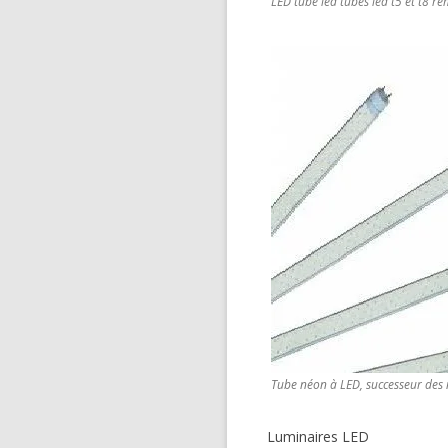
LED tube led tubes led t5 et t8 r
Tube néon à LED, successeur des 
Luminaires LED