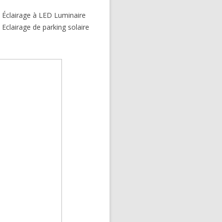
AIRE
QUE
 Éclairage à LED Luminaire
 Eclairage de parking solaire
X INTEGRE
IRE
RE FLEXIBLES
T LÉGERS –
LAIRE AUTRES
BLE
RES BI-VERRE
RE
IRE AUTRES