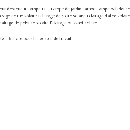
POMPE EAU SOL
PHOTOVOLTAÏ
ecteur d’extérieur Lampe LED Lampe de jardin Lampe Lampe baladeuse
CABLES SOLAIRE
rage de rue solaire Eclairage de route solaire Eclairage d’allee solaire
BIPV – PANNEAU
clairage de pelouse solaire Eclairage puissant solaire.
SOFTWARE SOLA
PANNEAUX SOLAI
SOUPLES FINS E
ACCESSOIRES SO
CELLULES FLEXI
ECRAN LED
PANNEAUX SOLAI
GADGETS SOLAI
PANNEAUX SOLA