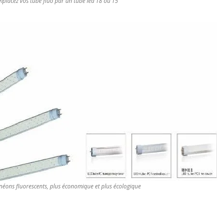
emplacez vos tube fluo par un tube led T8 ou T5
néons fluorescents, plus économique et plus écologique